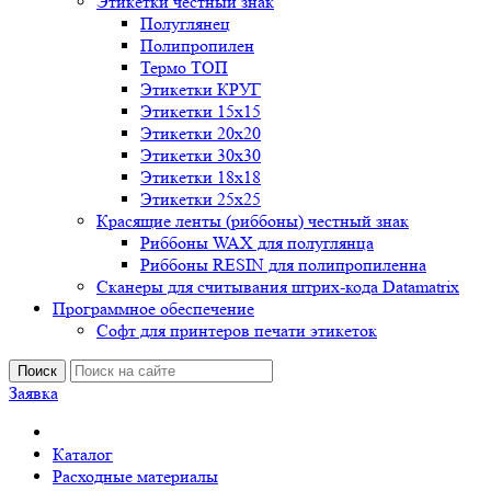
Этикетки честный знак
Полуглянец
Полипропилен
Термо ТОП
Этикетки КРУГ
Этикетки 15х15
Этикетки 20х20
Этикетки 30х30
Этикетки 18х18
Этикетки 25х25
Красящие ленты (риббоны) честный знак
Риббоны WAX для полуглянца
Риббоны RESIN для полипропиленна
Сканеры для считывания штрих-кода Datamatrix
Программное обеспечение
Софт для принтеров печати этикеток
Поиск
Заявка
Каталог
Расходные материалы