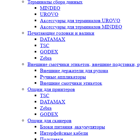
Терминалы сбора данных
MINDEO
UROVO
Аксессуары для терминалов UROVO
Аксессуары для терминалов MINDEO
Печатающие головки и валики
DATAMAX
TSC
GODEX
Zebra
Внешние смотчики этикеток, внешние подставки, 
Внешние держатели для рулона
Ручные аппликаторы
Внешние смотчики этикеток
Опции для принтеров
TSC
DATAMAX
Zebra
GODEX
Опции для сканеров
Блоки питания, аккумуляторы
Интерфейсные кабели
Подставки