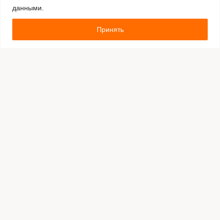
данными.
Принять
Комментировать
Каталог:
Оборудование для штрихкодирования
Расходные материалы
Обязательная маркировка Честный Знак
Программное обеспечение
Производители
Оплата и доставка
Гарантия