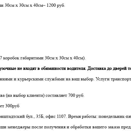
ми 30см х 30см х 40см– 1200 руб.
 7 коробок габаритами 30см х 30см х 40см).
очные не входят в обязанности водителя. Доставка до дверей то
ниями и курьерскими службами на ваш выбор. Услуги транспор
а (на выбор клиента) составляет 700 руб.
ет 300руб
нштадтский бул., 35Б, офис 1107. Время работы: понедельник-пят
аши менеджеры после получения и обработки вашего заказа пред