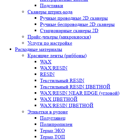
Подставки
Сканеры штрих-кода
Ручные проводные 2D сканеры
Ручные беспроводные 2D сканеры
Стационарные сканеры 2D
Прайс-чекеры (микрокиоски)
Услуги по настройке
Расходные материалы
Красящие ленты (риббоны)
WAX
WAX/RESIN
RESIN
Текстильный RESIN
Текстильный RESIN ЦВЕТНОЙ
WAX/RESIN NEAR EDGE (угловой)
WAX ЦВЕТНОЙ
WAX/RESIN ЦВЕТНОЙ
Этикетки в рулоне
Полуглянец
Полипропилен
Термо ЭКО
Термо ТОП