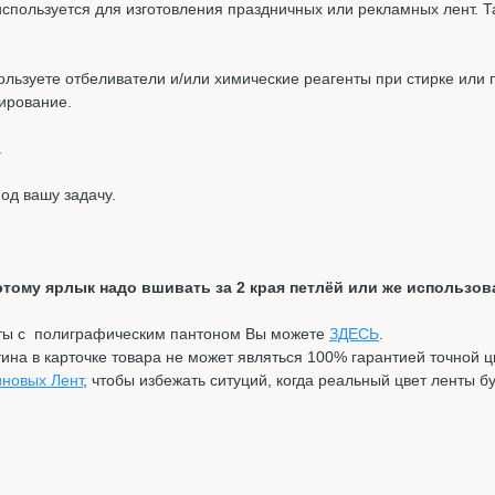
спользуется для изготовления праздничных или рекламных лент. 
льзуете отбеливатели и/или химические реагенты при стирке или 
ирование.
.
од вашу задачу.
этому ярлык надо вшивать за 2 края петлёй или же использова
нты с полиграфическим пантоном Вы можете
ЗДЕСЬ
.
на в карточке товара не может являться 100% гарантией точной 
иновых Лент
, чтобы избежать ситуций, когда реальный цвет ленты б