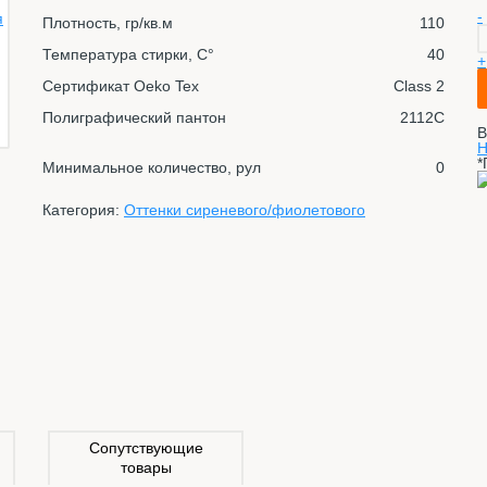
-
Плотность, гр/кв.м
110
Температура стирки, С°
40
+
Сертификат Oeko Tex
Class 2
Полиграфический пантон
2112C
В
Н
*
Минимальное количество, рул
0
Категория:
Оттенки сиреневого/фиолетового
Сопутствующие
товары