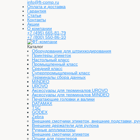
info@ft-comp.ru
Оплата и доставка
Гарантия
Статьи
Контакты
Акции
О компании
+7 (495) 665-81-79
+7 (800) 550-86-10
Каталог
Оборудование для штрихкодирования
Принтеры этикеток
Настольный класс
Промышленный класс
Средний класс
Суперпромышленный класс
Терминалы сбора данных
MINDEO
UROVO
Аксессуары для терминалов UROVO
Аксессуары для терминалов MINDEO
Печатающие головки и валики
DATAMAX
TSC
GODEX
Zebra
Внешние смотчики этикеток, внешние подставки, ру
Внешние держатели для рулона
Ручные аппликаторы
Внешние смотчики этикеток
Опции для принтеров