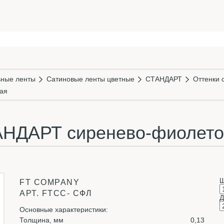
ьные ленты
Сатиновые ленты цветные
СТАНДАРТ
Оттенки 
ая
АНДАРТ сиренево-фиолето
Ш
FT COMPANY
АРТ.
FTСС- СФЛ
Д
Основные характеристики:
Толщина, мм
0,13