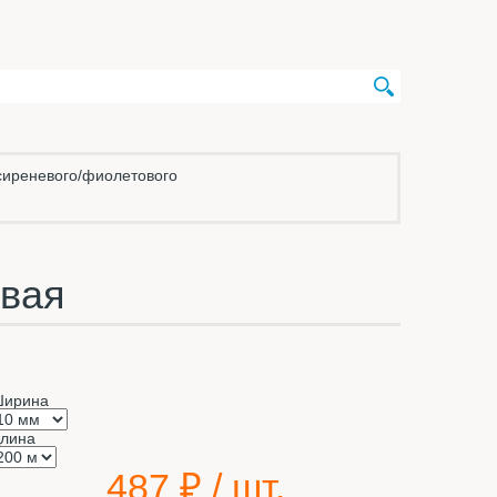
сиреневого/фиолетового
вая
ирина
лина
487
₽ / шт.