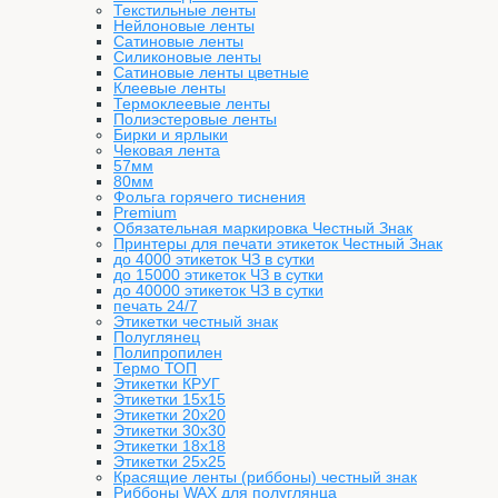
Текстильные ленты
Нейлоновые ленты
Сатиновые ленты
Силиконовые ленты
Сатиновые ленты цветные
Клеевые ленты
Термоклеевые ленты
Полиэстеровые ленты
Бирки и ярлыки
Чековая лента
57мм
80мм
Фольга горячего тиснения
Premium
Обязательная маркировка Честный Знак
Принтеры для печати этикеток Честный Знак
до 4000 этикеток ЧЗ в сутки
до 15000 этикеток ЧЗ в сутки
до 40000 этикеток ЧЗ в сутки
печать 24/7
Этикетки честный знак
Полуглянец
Полипропилен
Термо ТОП
Этикетки КРУГ
Этикетки 15х15
Этикетки 20х20
Этикетки 30х30
Этикетки 18х18
Этикетки 25х25
Красящие ленты (риббоны) честный знак
Риббоны WAX для полуглянца