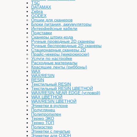
TSC
DATAMAX
Zebra
GODEX
Опции для сканеров
Блоки питания, аккумуляторы
Интерфейсные кабели
Подставки
Сканеры штрих-кода
Ручные проводные 2D сканеры
Ручные беспроводные 2D сканеры
Стационарные сканеры 2D
Прайс-чекеры (микрокиоски)
Услуги по настройке
Расходные материалы
Красящие ленты (риббоны)
WAX
WAX/RESIN
RESIN
Текстильный RESIN
Текстильный RESIN ЦВЕТНОЙ
WAX/RESIN NEAR EDGE (угловой)
WAX ЦВЕТНОЙ
WAX/RESIN ЦВЕТНОЙ
Этикетки в рулоне
Полуглянец
Полипропилен
Термо ЭКО
Термо ТОП
Полиэстер
Этикетки с печатью
Этикетки для ОЗОН