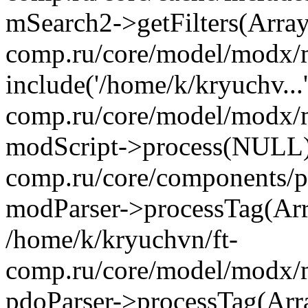
mSearch2->getFilters(Array
comp.ru/core/model/modx/m
include('/home/k/kryuchv...
comp.ru/core/model/modx/m
modScript->process(NULL) 
comp.ru/core/components/pd
modParser->processTag(Arra
/home/k/kryuchvn/ft-
comp.ru/core/model/modx/m
pdoParser->processTag(Arra