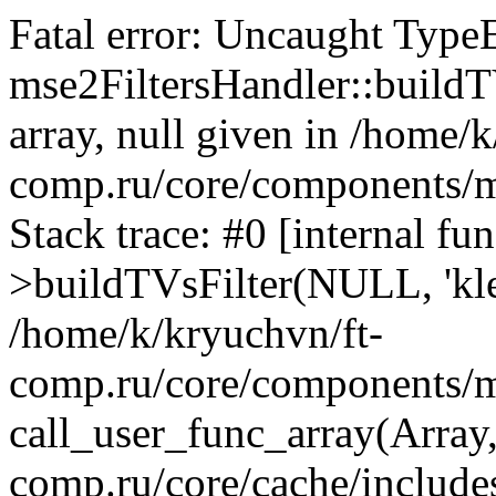
Fatal error: Uncaught Type
mse2FiltersHandler::buildTV
array, null given in /home/
comp.ru/core/components/ms
Stack trace: #0 [internal fu
>buildTVsFilter(NULL, 'klei
/home/k/kryuchvn/ft-
comp.ru/core/components/m
call_user_func_array(Array
comp.ru/core/cache/include