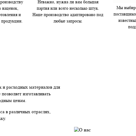
производству
Неважно, нужна ли вам большая
Мы выбира
з наценок,
партия или всего несколько штук.
поставщико
товления и
Наше производство адаптировано под
известны
о продукции.
любые запросы.
под
к и расходных материалов для
 позволяет изготавливать
годным ценам.
са в различных отраслях,
ку.