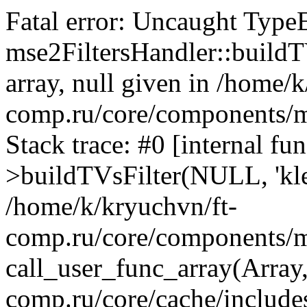
Fatal error: Uncaught Type
mse2FiltersHandler::buildTV
array, null given in /home/
comp.ru/core/components/ms
Stack trace: #0 [internal fu
>buildTVsFilter(NULL, 'klei
/home/k/kryuchvn/ft-
comp.ru/core/components/m
call_user_func_array(Array
comp.ru/core/cache/include