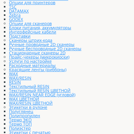
Опции для принтеров
TSC
DATAMAX
Zebra
GODEX
Опции для сканеров
Блоки питания, аккумуляторы
Интерфейсные кабели
Подставки
Сканеры штрих-кода
Ручные проводные 2D сканеры
Ручные беспроводные 2D сканеры
Стационарные сканеры 2D
Прайс-чекеры (микрокиоски)
Услуги по настройке
Расходные материалы
Красящие ленты (риббоны)
WAX
WAX/RESIN
RESIN
Текстильный RESIN
Текстильный RESIN ЦВЕТНОЙ
WAX/RESIN NEAR EDGE (угловой)
WAX ЦВЕТНОЙ
WAX/RESIN ЦВЕТНОЙ
Этикетки в рулоне
Полуглянец
Полипропилен
Термо ЭКО
Термо ТОП
Полиэстер
Этикетки с печатью