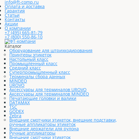
info@ft-comp.ru
Оплата и доставка
Гарантия
Статьи
Контакты
Акции
О компании
+7 (495) 665-81-79
+7 (800) 550-86-10
Каталог
Оборудование для штрихкодирования
Принтеры этикеток
Настольный класс
Промышленный класс
Средний класс
Суперпромышленный класс
Терминалы сбора данных
MINDEO
UROVO
Аксессуары для терминалов UROVO
Аксессуары для терминалов MINDEO
Печатающие головки и валики
DATAMAX
TSC
GODEX
Zebra
Внешние смотчики этикеток, внешние подставки,
ручные аппликаторы этикеток
Внешние держатели для рулона
Ручные аппликаторы
Внешние смотчики этикеток