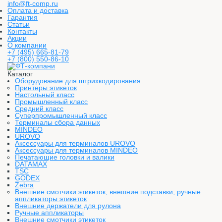
info@ft-comp.ru
Оплата и доставка
Гарантия
Статьи
Контакты
Акции
О компании
+7 (495) 665-81-79
+7 (800) 550-86-10
Каталог
Оборудование для штрихкодирования
Принтеры этикеток
Настольный класс
Промышленный класс
Средний класс
Суперпромышленный класс
Терминалы сбора данных
MINDEO
UROVO
Аксессуары для терминалов UROVO
Аксессуары для терминалов MINDEO
Печатающие головки и валики
DATAMAX
TSC
GODEX
Zebra
Внешние смотчики этикеток, внешние подставки, ручные
аппликаторы этикеток
Внешние держатели для рулона
Ручные аппликаторы
Внешние смотчики этикеток