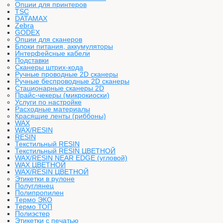
Опции для принтеров
TSC
DATAMAX
Zebra
GODEX
Опции для сканеров
Блоки питания, аккумуляторы
Интерфейсные кабели
Подставки
Сканеры штрих-кода
Ручные проводные 2D сканеры
Ручные беспроводные 2D сканеры
Стационарные сканеры 2D
Прайс-чекеры (микрокиоски)
Услуги по настройке
Расходные материалы
Красящие ленты (риббоны)
WAX
WAX/RESIN
RESIN
Текстильный RESIN
Текстильный RESIN ЦВЕТНОЙ
WAX/RESIN NEAR EDGE (угловой)
WAX ЦВЕТНОЙ
WAX/RESIN ЦВЕТНОЙ
Этикетки в рулоне
Полуглянец
Полипропилен
Термо ЭКО
Термо ТОП
Полиэстер
Этикетки с печатью