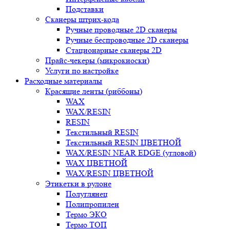
Подставки
Сканеры штрих-кода
Ручные проводные 2D сканеры
Ручные беспроводные 2D сканеры
Стационарные сканеры 2D
Прайс-чекеры (микрокиоски)
Услуги по настройке
Расходные материалы
Красящие ленты (риббоны)
WAX
WAX/RESIN
RESIN
Текстильный RESIN
Текстильный RESIN ЦВЕТНОЙ
WAX/RESIN NEAR EDGE (угловой)
WAX ЦВЕТНОЙ
WAX/RESIN ЦВЕТНОЙ
Этикетки в рулоне
Полуглянец
Полипропилен
Термо ЭКО
Термо ТОП