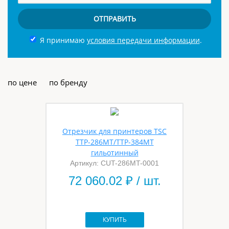
ОТПРАВИТЬ
Я принимаю
условия передачи информации
.
по цене
по бренду
Отрезчик для принтеров TSC
TTP-286MT/TTP-384MT
гильотинный
Артикул: CUT-286MT-0001
72 060.02
₽ / шт.
КУПИТЬ