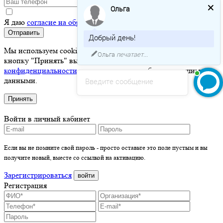
Ольга
Я даю
согласие на обработку персональных данных
Отправить
Добрый день!
Мы используем cookie для хранения ваших данных. Нажимая
Ольга
печатает...
кнопку "Принять" вы соглашаетесь с
политикой
конфиденциальности
и разрешаете нам работать с вашими
данными.
Введите сообщение
Принять
Войти в личный кабинет
Если вы не помните свой пароль - просто оставьте это поле пустым и вы
получите новый, вместе со ссылкой на активацию.
Зарегистрироваться
войти
Регистрация