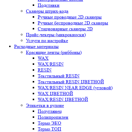
Подставки
Сканеры штрих-кода
Ручные проводные 2D сканеры
Ручные беспроводные 2D сканеры
Стационарные сканеры 2D
Прайс-чекеры (микрокиоски)
Услуги по настройке
Расходные материалы
Красящие ленты (риббоны)
WAX
WAX/RESIN
RESIN
Текстильный RESIN
Текстильный RESIN ЦВЕТНОЙ
WAX/RESIN NEAR EDGE (угловой)
WAX ЦВЕТНОЙ
WAX/RESIN ЦВЕТНОЙ
Этикетки в рулоне
Полуглянец
Полипропилен
Термо ЭКО
Термо ТОП