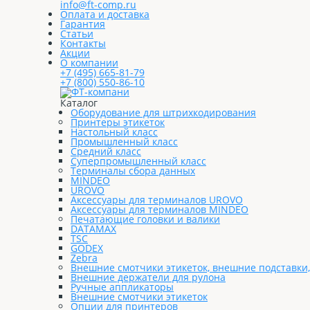
info@ft-comp.ru
Оплата и доставка
Гарантия
Статьи
Контакты
Акции
О компании
+7 (495) 665-81-79
+7 (800) 550-86-10
Каталог
Оборудование для штрихкодирования
Принтеры этикеток
Настольный класс
Промышленный класс
Средний класс
Суперпромышленный класс
Терминалы сбора данных
MINDEO
UROVO
Аксессуары для терминалов UROVO
Аксессуары для терминалов MINDEO
Печатающие головки и валики
DATAMAX
TSC
GODEX
Zebra
Внешние смотчики этикеток, внешние подставки
Внешние держатели для рулона
Ручные аппликаторы
Внешние смотчики этикеток
Опции для принтеров