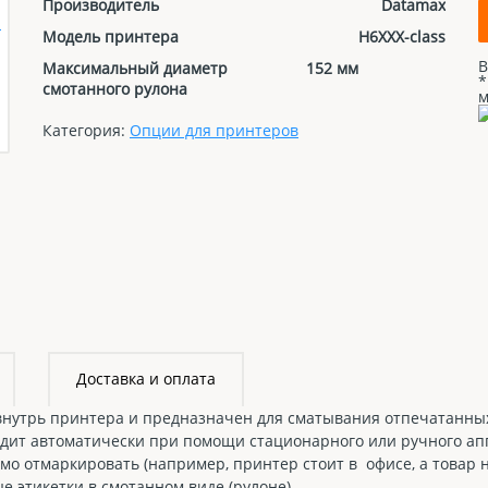
Производитель
Datamax
Модель принтера
H6XXX-class
В
Максимальный диаметр
152 мм
*
смотанного рулона
м
Категория:
Опции для принтеров
Доставка и оплата
внутрь принтера и предназначен для сматывания отпечатанных
одит автоматически при помощи стационарного или ручного ап
о отмаркировать (например, принтер стоит в офисе, а товар на
е этикетки в смотанном виде (рулоне).