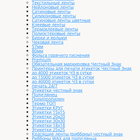
Текстильные ленты
Нейлоновые ленты
Сатиновые ленты
Силиконовые ленты
Сатиновые ленты цветные
Клеевые ленты
Термоклеевые ленты
Полиэстеровые ленты
Бирки и ярлыки
Чековая лента
57мм
80мм
Фольга горячего тиснения
Premium
Обязательная маркировка Честный Знак
Принтеры для печати этикеток Честный Знак
до 4000 этикеток ЧЗ в сутки
до 15000 этикеток ЧЗ в сутки
до 40000 этикеток ЧЗ в сутки
печать 24/7
Этикетки честный знак
Полуглянец
Полипропилен
Термо ТОП
Этикетки КРУГ
Этикетки 15х15
Этикетки 20х20
Этикетки 30х30
Этикетки 18х18
Этикетки 25х25
Красящие ленты (риббоны) честный знак
Риббоны WAX для полуглянца