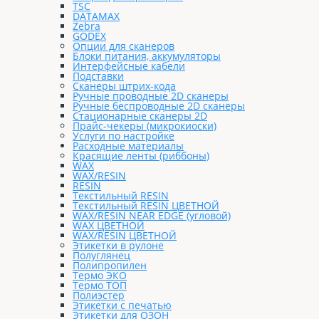
TSC
DATAMAX
Zebra
GODEX
Опции для сканеров
Блоки питания, аккумуляторы
Интерфейсные кабели
Подставки
Сканеры штрих-кода
Ручные проводные 2D сканеры
Ручные беспроводные 2D сканеры
Стационарные сканеры 2D
Прайс-чекеры (микрокиоски)
Услуги по настройке
Расходные материалы
Красящие ленты (риббоны)
WAX
WAX/RESIN
RESIN
Текстильный RESIN
Текстильный RESIN ЦВЕТНОЙ
WAX/RESIN NEAR EDGE (угловой)
WAX ЦВЕТНОЙ
WAX/RESIN ЦВЕТНОЙ
Этикетки в рулоне
Полуглянец
Полипропилен
Термо ЭКО
Термо ТОП
Полиэстер
Этикетки с печатью
Этикетки для ОЗОН