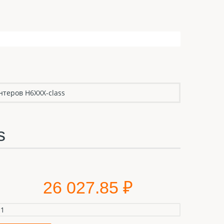
теров H6XXX-class
s
26 027.85 ₽