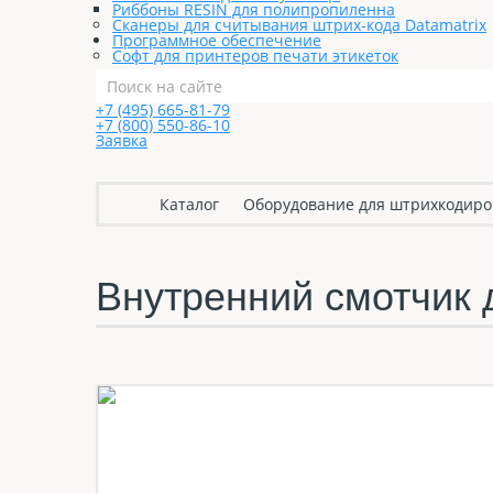
Риббоны RESIN для полипропиленна
Сканеры для считывания штрих-кода Datamatrix
Программное обеспечение
Софт для принтеров печати этикеток
+7 (495) 665-81-79
+7 (800) 550-86-10
Заявка
Каталог
Оборудование для штрихкодир
Внутренний смотчик 