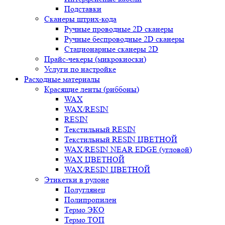
Подставки
Сканеры штрих-кода
Ручные проводные 2D сканеры
Ручные беспроводные 2D сканеры
Стационарные сканеры 2D
Прайс-чекеры (микрокиоски)
Услуги по настройке
Расходные материалы
Красящие ленты (риббоны)
WAX
WAX/RESIN
RESIN
Текстильный RESIN
Текстильный RESIN ЦВЕТНОЙ
WAX/RESIN NEAR EDGE (угловой)
WAX ЦВЕТНОЙ
WAX/RESIN ЦВЕТНОЙ
Этикетки в рулоне
Полуглянец
Полипропилен
Термо ЭКО
Термо ТОП