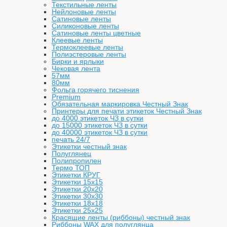
Текстильные ленты
Нейлоновые ленты
Сатиновые ленты
Силиконовые ленты
Сатиновые ленты цветные
Клеевые ленты
Термоклеевые ленты
Полиэстеровые ленты
Бирки и ярлыки
Чековая лента
57мм
80мм
Фольга горячего тиснения
Premium
Обязательная маркировка Честный Знак
Принтеры для печати этикеток Честный Знак
до 4000 этикеток ЧЗ в сутки
до 15000 этикеток ЧЗ в сутки
до 40000 этикеток ЧЗ в сутки
печать 24/7
Этикетки честный знак
Полуглянец
Полипропилен
Термо ТОП
Этикетки КРУГ
Этикетки 15х15
Этикетки 20х20
Этикетки 30х30
Этикетки 18х18
Этикетки 25х25
Красящие ленты (риббоны) честный знак
Риббоны WAX для полуглянца