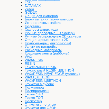
TSC
DATAMAX
Zebra
GODEX
Опции для сканеров
Блоки питания, аккумуляторы
Интерфейсные кабели
Подставки
Сканеры штрих-кода
Ручные проводные 2D сканеры
Ручные беспроводные 2D сканеры
Стационарные сканеры 2D
Прайс-чекеры (микрокиоски)
Услуги по настройке
Расходные материалы
Красящие ленты (риббоны)
WAX
WAX/RESIN
RESIN
Текстильный RESIN
Текстильный RESIN ЦВЕТНОЙ
WAX/RESIN NEAR EDGE (угловой)
WAX ЦВЕТНОЙ
WAX/RESIN ЦВЕТНОЙ
Этикетки в рулоне
Полуглянец
Полипропилен
Термо ЭКО
Термо ТОП
Полиэстер
Этикетки с печатью
Этикетки для ОЗОН