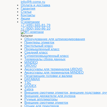
info@ft-comp.ru
Оплата и доставка
Гарантия
Статьи
Контакты
Акции
О компании
+7 (495) 665-81-79
+7 (800) 550-86-10
Каталог
Оборудование для штрихкодирования
Принтеры этикеток
Настольный класс
Промышленный класс
Средний класс
Суперпромышленный класс
Терминалы сбора данных
MINDEO
UROVO
Аксессуары для терминалов UROVO
Аксессуары для терминалов MINDEO
Печатающие головки и валики
DATAMAX
TSC
GODEX
Zebra
Внешние смотчики этикеток, внешние подставки, ру
Внешние держатели для рулона
Ручные аппликаторы
Внешние смотчики этикеток
Опции для принтеров