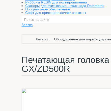
Риббоны RESIN для полипропиленна
Сканеры для считывания штрих-кода Datamatrix
Программное обеспечение
Софт для принтеров печати этикеток
Заявка
Каталог
Оборудование для штрихкодиров
Печатающая головка 3
GX/ZD500R