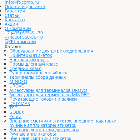
info@ft-comp.ru
Оплата и доставка
Гарантия
Статьи
Контакты
Акции
О компании
+7 (495) 665-81-79
+7 (800) 550-86-10
Каталог
Оборудование для штрихкодирования
Принтеры этикеток
Настольный класс
Промышленный класс
Средний класс
Суперпромышленный класс
Терминалы сбора данных
MINDEO
UROVO
Аксессуары для терминалов UROVO
Аксессуары для терминалов MINDEO
Печатающие головки и валики
DATAMAX
TSC
GODEX
Zebra
Внешние смотчики этикеток, внешние подставки,
ручные аппликаторы этикеток
Внешние держатели для рулона
Ручные аппликаторы
Внешние смотчики этикеток