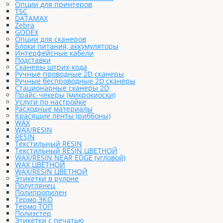
Опции для принтеров
TSC
DATAMAX
Zebra
GODEX
Опции для сканеров
Блоки питания, аккумуляторы
Интерфейсные кабели
Подставки
Сканеры штрих-кода
Ручные проводные 2D сканеры
Ручные беспроводные 2D сканеры
Стационарные сканеры 2D
Прайс-чекеры (микрокиоски)
Услуги по настройке
Расходные материалы
Красящие ленты (риббоны)
WAX
WAX/RESIN
RESIN
Текстильный RESIN
Текстильный RESIN ЦВЕТНОЙ
WAX/RESIN NEAR EDGE (угловой)
WAX ЦВЕТНОЙ
WAX/RESIN ЦВЕТНОЙ
Этикетки в рулоне
Полуглянец
Полипропилен
Термо ЭКО
Термо ТОП
Полиэстер
Этикетки с печатью