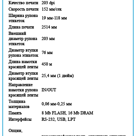
Качество печати
203 dpi
Скорость печати
152 мм/сек
Ширина рулона
19 мм-118 мм
этикеток
Длина печати
2514 мм
Внешний
диаметр рулона
203 мм
этикеток
Диаметр втулки
76 мм
рулона этикеток
Длина намотки
450 м
красящей ленты
Диаметр втулки
25,4 мм (1 дюйм)
красящей ленты
Направление
намотки рулона
IN/OUT
красящей ленты
Толщина
0,06 мм-0,25 мм
материалов
Память
8 Mb FLASH, 16 Mb DRAM
Интерфейсы
RS-232, USB, LPT
Опции,