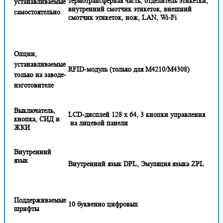
термотрансферная часть, отделитель этикетки,
устанавливаемые
внутренний смотчик этикеток, внешний
самостоятельно
смотчик этикеток, нож, LAN, Wi-Fi
Опции,
устанавливаемые
RFID-модуль (только для M4210/M4308)
только на заводе-
изготовителе
Выключатель,
LCD-дисплей 128 х 64, 3 кнопки управления
кнопка, СИД и
на лицевой панели
ЖКИ
Внутренний
язык
Внутренний язык DPL, Эмуляция языка ZPL
Поддерживаемые
10 буквенно цифровых
шрифты