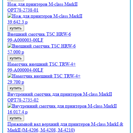
Нож для принтеров M-class MarkII
OPT78-2738-01
39 642.3 р
купить
Внешний смотчик TSC HRW-6
99-A000003-00LF
57 000 р
купить
Намотчик внешний TSC TRW-4+
99-A000004-00LF
29 700 р
купить
Внутренний смотчик для принтеров M-class MarkII
OPT78-2735-02
16 017.4 р
купить
Прижимной вал верхний для принтеров M-class MarkI &
MarkII (M-4206, M-4208, M-4210)