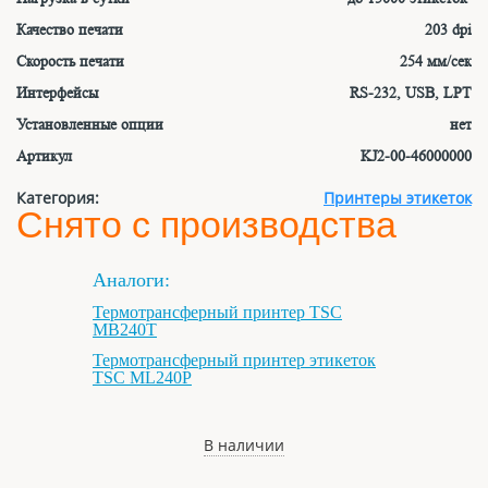
Качество печати
203 dpi
Скорость печати
254 мм/сек
Интерфейсы
RS-232, USB, LPT
Установленные опции
нет
Артикул
KJ2-00-46000000
Категория:
Принтеры этикеток
Снято с производства
Аналоги:
Термотрансферный принтер TSC
MB240T
Термотрансферный принтер этикеток
TSC ML240P
В наличии