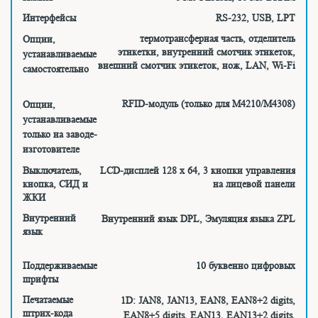
Интерфейсы
RS-232, USB, LPT
термотрансферная часть, отделитель
Опции,
этикетки, внутренний смотчик этикеток,
устанавливаемые
внешний смотчик этикеток, нож, LAN, Wi-Fi
самостоятельно
RFID-модуль (только для M4210/M4308)
Опции,
устанавливаемые
только на заводе-
изготовителе
Выключатель,
LCD-дисплей 128 х 64, 3 кнопки управления
кнопка, СИД и
на лицевой панели
ЖКИ
Внутренний
Внутренний язык DPL, Эмуляция языка ZPL
язык
Поддерживаемые
10 буквенно цифровых
шрифты
Печатаемые
1D: JAN8, JAN13, EAN8, EAN8+2 digits,
штрих-кода
EAN8+5 digits, EAN13, EAN13+2 digits,