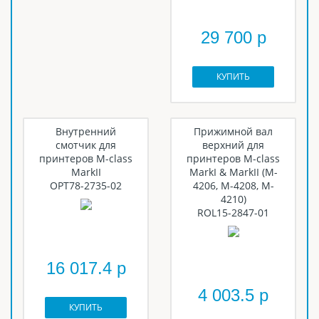
29 700 р
КУПИТЬ
Внутренний
Прижимной вал
смотчик для
верхний для
принтеров M-class
принтеров M-class
MarkII
MarkI & MarkII (M-
OPT78-2735-02
4206, M-4208, M-
4210)
ROL15-2847-01
16 017.4 р
4 003.5 р
КУПИТЬ