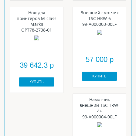
Нож для
Внешний смотчик
принтеров M-class
TSC HRW-6
MarkII
99-A000003-00LF
OPT78-2738-01
57 000 р
39 642.3 р
КУПИТЬ
КУПИТЬ
Намотчик
внешний TSC TRW-
4+
99-A000004-00LF