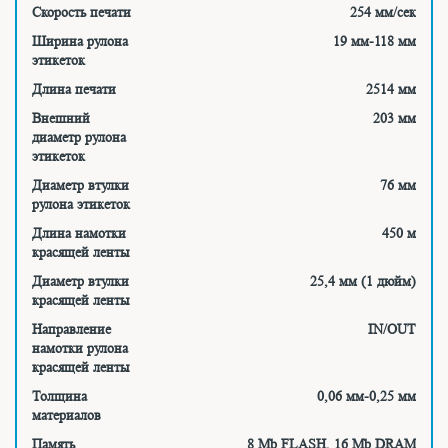
Скорость печати
254 мм/сек
Ширина рулона
19 мм-118 мм
этикеток
Длина печати
2514 мм
Внешний
203 мм
диаметр рулона
этикеток
Диаметр втулки
76 мм
рулона этикеток
Длина намотки
450 м
красящей ленты
Диаметр втулки
25,4 мм (1 дюйм)
красящей ленты
Направление
IN/OUT
намотки рулона
красящей ленты
Толщина
0,06 мм-0,25 мм
материалов
Память
8 Mb FLASH, 16 Mb DRAM