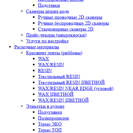
Подставки
Сканеры штрих-кода
Ручные проводные 2D сканеры
Ручные беспроводные 2D сканеры
Стационарные сканеры 2D
Прайс-чекеры (микрокиоски)
Услуги по настройке
Расходные материалы
Красящие ленты (риббоны)
WAX
WAX/RESIN
RESIN
Текстильный RESIN
Текстильный RESIN ЦВЕТНОЙ
WAX/RESIN NEAR EDGE (угловой)
WAX ЦВЕТНОЙ
WAX/RESIN ЦВЕТНОЙ
Этикетки в рулоне
Полуглянец
Полипропилен
Термо ЭКО
Термо ТОП