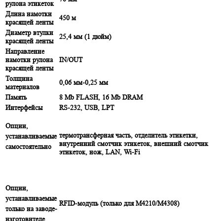
рулона этикеток
Длина намотки
450 м
красящей ленты
Диаметр втулки
25,4 мм (1 дюйм)
красящей ленты
Направление
намотки рулона
IN/OUT
красящей ленты
Толщина
0,06 мм-0,25 мм
материалов
Память
8 Mb FLASH, 16 Mb DRAM
Интерфейсы
RS-232, USB, LPT
Опции,
термотрансферная часть, отделитель этикетки,
устанавливаемые
внутренний смотчик этикеток, внешний смотчик
самостоятельно
этикеток, нож, LAN, Wi-Fi
Опции,
устанавливаемые
RFID-модуль (только для M4210/M4308)
только на заводе-
изготовителе