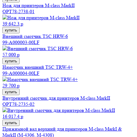
Нож для принтеров M-class MarkII
OPT78-2738-01
39 642.3 р
купить
Внешний смотчик TSC HRW-6
99-A000003-00LF
57 000 р
купить
Намотчик внешний TSC TRW-4+
99-A000004-00LF
29 700 р
купить
Внутренний смотчик для принтеров M-class MarkII
OPT78-2735-02
16 017.4 р
купить
Прижимной вал верхний для принтеров M-class MarkI &
MarkII (M-4306, M-4308)