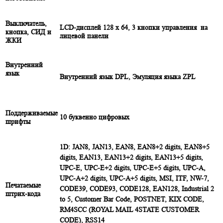
Выключатель,
LCD-дисплей 128 х 64, 3 кнопки управления на
кнопка, СИД и
лицевой панели
ЖКИ
Внутренний
язык
Внутренний язык DPL, Эмуляция языка ZPL
Поддерживаемые
10 буквенно цифровых
шрифты
1D: JAN8, JAN13, EAN8, EAN8+2 digits, EAN8+5
digits, EAN13, EAN13+2 digits, EAN13+5 digits,
UPC-E, UPC-E+2 digits, UPC-E+5 digits, UPC-A,
UPC-A+2 digits, UPC-A+5 digits, MSI, ITF, NW-7,
Печатаемые
CODE39, CODE93, CODE128, EAN128, Industrial 2
штрих-кода
to 5, Customer Bar Code, POSTNET, KIX CODE,
RM4SCC (ROYAL MAIL 4STATE CUSTOMER
CODE), RSS14