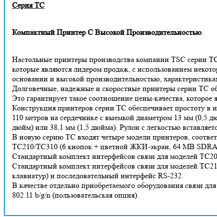
Серия TC
Компактный Принтер С Высокой Производительностью
Настольные принтеры производства компании TSC серии TC 
которые являются лидером продаж, с использованием некот
основании и высокой производительностью, характеристика
Долговечные, надежные и скоростные принтеры серии TC обе
Это гарантирует такое соотношение цены-качества, которо
Конструкция принтеров серии TC обеспечивает простоту в и
110 метров на сердечнике с выемкой диаметром 13 мм (0,5 д
дюйм) или 38,1 мм (1,5 дюйма). Рулон с легкостью вставля
В новую серию TC входят четыре модели принтеров, соотв
TC210/TC310 (6 кнопок + цветной ЖКИ-экран, 64 MB SDR
Стандартный комплект интерфейсов связи для моделей TC20
Стандартный комплект интерфейсов связи для моделей TC210
клавиатур) и последовательный интерфейс RS-232.
В качестве отдельно приобретаемого оборудования связи для
802.11 b/g/n (пользовательская опция).