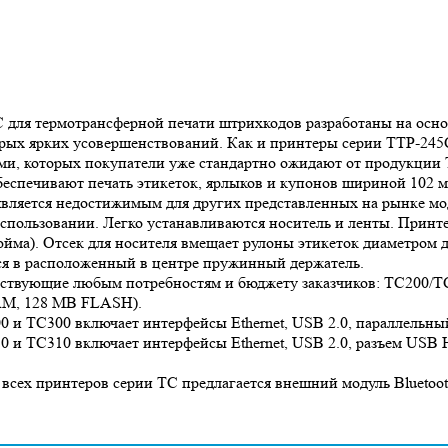
для термотрансферной печати штрихкодов разработаны на осно
орых ярких усовершенствований. Как и принтеры серии TTP-245
ми, которых покупатели уже стандартно ожидают от продукции
спечивают печать этикеток, ярлыков и купонов шириной 102 мм 
е является недостижимым для других представленных на рынке 
спользовании. Легко устанавливаются носитель и ленты. Принт
юйма). Отсек для носителя вмещает рулоны этикеток диаметром д
ется в расположенный в центре пружинный держатель.
етствующие любым потребностям и бюджету заказчиков: TC200
AM, 128 MB FLASH).
0 и TC300 включает интерфейсы Ethernet, USB 2.0, параллельны
 и TC310 включает интерфейсы Ethernet, USB 2.0, разъем USB 
 всех принтеров серии TC предлагается внешний модуль Bluetoo