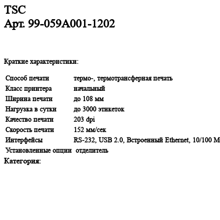
TSC
Арт.
99-059A001-1202
Краткие характеристики:
Способ печати
термо-, термотрансферная печать
Класс принтера
начальный
Ширина печати
до 108 мм
Нагрузка в сутки
до 3000 этикеток
Качество печати
203 dpi
Скорость печати
152 мм/сек
Интерфейсы
RS-232, USB 2.0, Встроенный Ethernet, 10/100 М
Установленные опции
отделитель
Категория: