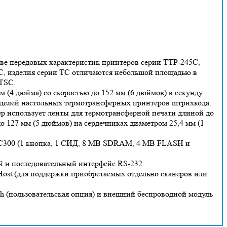
ве передовых характеристик принтеров серии TTP-245C,
C, изделия серии TC отличаются небольшой площадью в
 TSC.
(4 дюйма) со скоростью до 152 мм (6 дюймов) в секунду.
моделей настольных термотрансферных принтеров штрихкода.
ер использует ленты для термотрансферной печати длиной до
о 127 мм (5 дюймов) на сердечниках диаметром 25,4 мм (1
/TC300 (1 кнопка, 1 СИД, 8 MB SDRAM, 4 MB FLASH и
й и последовательный интерфейс RS-232.
Host (для поддержки приобретаемых отдельно сканеров или
th (пользовательская опция) и внешний беспроводной модуль