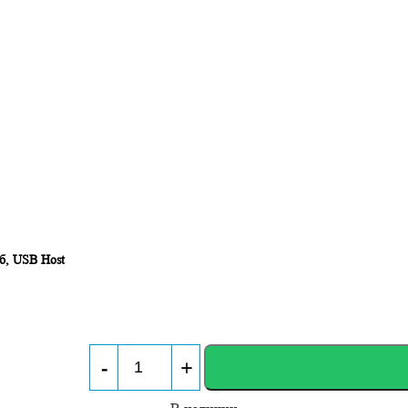
б, USB Host
-
+