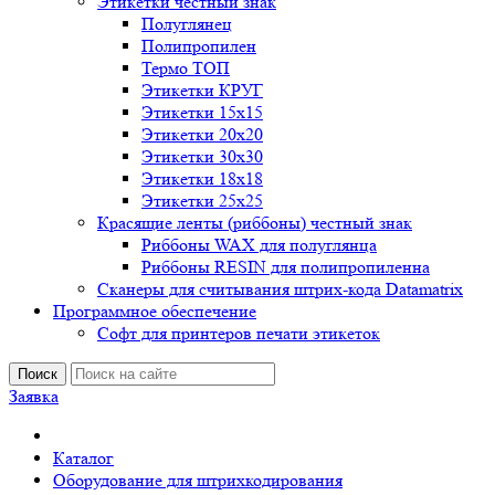
Этикетки честный знак
Полуглянец
Полипропилен
Термо ТОП
Этикетки КРУГ
Этикетки 15х15
Этикетки 20х20
Этикетки 30х30
Этикетки 18х18
Этикетки 25х25
Красящие ленты (риббоны) честный знак
Риббоны WAX для полуглянца
Риббоны RESIN для полипропиленна
Сканеры для считывания штрих-кода Datamatrix
Программное обеспечение
Софт для принтеров печати этикеток
Поиск
Заявка
Каталог
Оборудование для штрихкодирования