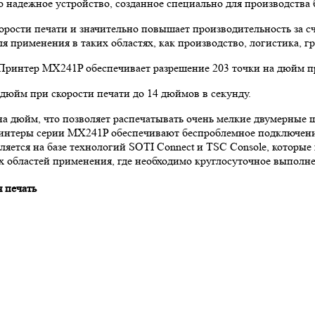
адежное устройство, созданное специально для производства 
рости печати и значительно повышает производительность за с
ля применения в таких областях, как производство, логистика, 
 Принтер MX241P обеспечивает разрешение 203 точки на дюйм п
дюйм при скорости печати до 14 дюймов в секунду.
а дюйм, что позволяет распечатывать очень мелкие двумерные 
теры серии MX241P обеспечивают беспроблемное подключение и 
ется на базе технологий SOTI Connect и TSC Console, которые 
х областей применения, где необходимо круглосуточное выполн
я печать