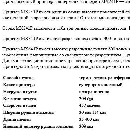
Промышленный принтер для термопечати серии MX241P — это н
Принтер MX241P имеет один из самых высоких показателей ско
увеличенной скорости связи и печати. Он идеально подходит д
Серия MX241P включает в себя три разные модели принтеров.
Принтер MX341P отличается разрешением печати 300 точек на 
Принтер MX641P имеет высокое разрешение печати 600 точек н
изображения, выполненные со сверхвысоким разрешением. Прин
Динамическое дистанционное управление принтером осуществля
Принтеры этой серии позволяют удовлетворять потребности те
Способ печати
термо-, термотрансферна
Класс принтера
суперпромышленный
Нагрузка в сутки
неограниченна
Качество печати
203 dpi
Скорость печати
457 мм/сек
Ширина рулона этикеток
20 мм-114 мм
Длина печати
25 400 мм
Внешний диаметр рулона этикеток
203 мм