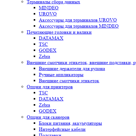
Терминалы сбора данных
MINDEO
UROVO
Аксессуары для терминалов UROVO
Аксессуары для терминалов MINDEO
Печатающие головки и валики
DATAMAX
TSC
GODEX
Zebra
Внешние смотчики этикеток, внешние подставки, 
Внешние держатели для рулона
Ручные аппликаторы
Внешние смотчики этикеток
Опции для принтеров
TSC
DATAMAX
Zebra
GODEX
Опции для сканеров
Блоки питания, аккумуляторы
Интерфейсные кабели
Подставки