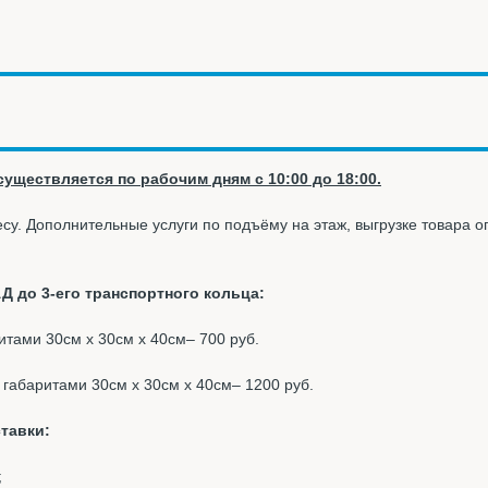
уществляется по рабочим дням с 10:00 до 18:00.
су. Дополнительные услуги по подъёму на этаж, выгрузке товара 
Д до 3-его транспортного кольца:
ритами 30см х 30см х 40см– 700 руб.
к габаритами 30см х 30см х 40см– 1200 руб.
тавки:
;