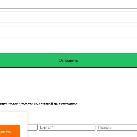
Отправить
учите новый, вместе со ссылкой на активацию.
инять