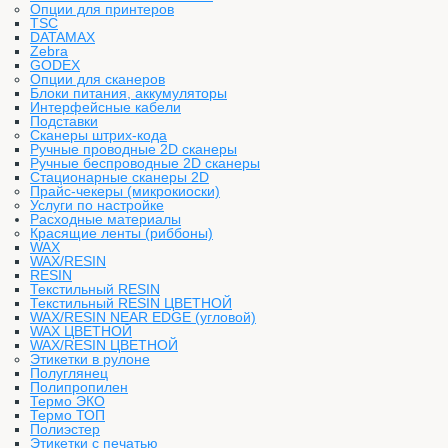
Опции для принтеров
TSC
DATAMAX
Zebra
GODEX
Опции для сканеров
Блоки питания, аккумуляторы
Интерфейсные кабели
Подставки
Сканеры штрих-кода
Ручные проводные 2D сканеры
Ручные беспроводные 2D сканеры
Стационарные сканеры 2D
Прайс-чекеры (микрокиоски)
Услуги по настройке
Расходные материалы
Красящие ленты (риббоны)
WAX
WAX/RESIN
RESIN
Текстильный RESIN
Текстильный RESIN ЦВЕТНОЙ
WAX/RESIN NEAR EDGE (угловой)
WAX ЦВЕТНОЙ
WAX/RESIN ЦВЕТНОЙ
Этикетки в рулоне
Полуглянец
Полипропилен
Термо ЭКО
Термо ТОП
Полиэстер
Этикетки с печатью