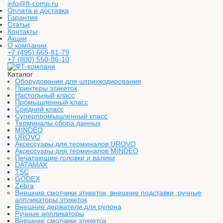
info@ft-comp.ru
Оплата и доставка
Гарантия
Статьи
Контакты
Акции
О компании
+7 (495) 665-81-79
+7 (800) 550-86-10
Каталог
Оборудование для штрихкодирования
Принтеры этикеток
Настольный класс
Промышленный класс
Средний класс
Суперпромышленный класс
Терминалы сбора данных
MINDEO
UROVO
Аксессуары для терминалов UROVO
Аксессуары для терминалов MINDEO
Печатающие головки и валики
DATAMAX
TSC
GODEX
Zebra
Внешние смотчики этикеток, внешние подставки, ручные
аппликаторы этикеток
Внешние держатели для рулона
Ручные аппликаторы
Внешние смотчики этикеток