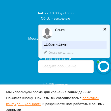
Пн-Пт с 10:00 до 18:00.
Сб-Вс - выходные
Ольга
Москва,
Кронштадтский бул., 35Б
Добрый день!
Ольга
печатает...
+7 (495) 665-81-79
8 800 550 86 10
Введите сообщение
info@ft-comp.ru
Мы используем cookie для хранения ваших данных.
© 2004-2025
Компания "ФТ КОМПАНИ"
Нажимая кнопку "Принять" вы соглашаетесь с
политикой
конфиденциальности
и разрешаете нам работать с вашими
Политика интернет-магазина "ФТ КОМПАНИ"
данными.
This site is protected by reCAPTCHA and the Google
Privacy Policy