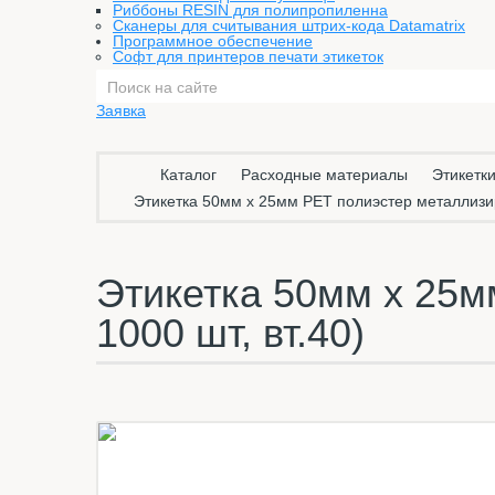
Риббоны RESIN для полипропиленна
Сканеры для считывания штрих-кода Datamatrix
Программное обеспечение
Софт для принтеров печати этикеток
Заявка
Каталог
Расходные материалы
Этикетки
Этикетка 50мм х 25мм PET полиэстер металлизиро
Этикетка 50мм х 25м
1000 шт, вт.40)