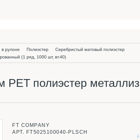
 в рулоне
Полиэстер
Серебристый матовый полиэстер
ванный (1 ряд, 1000 шт, вт.40)
м PET полиэстер металлиз
FT COMPANY
АРТ.
FT5025100040-PLSCH
-