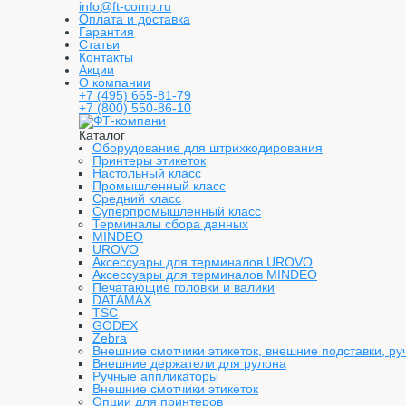
info@ft-comp.ru
Оплата и доставка
Гарантия
Статьи
Контакты
Акции
О компании
+7 (495) 665-81-79
+7 (800) 550-86-10
Каталог
Оборудование для штрихкодирования
Принтеры этикеток
Настольный класс
Промышленный класс
Средний класс
Суперпромышленный класс
Терминалы сбора данных
MINDEO
UROVO
Аксессуары для терминалов UROVO
Аксессуары для терминалов MINDEO
Печатающие головки и валики
DATAMAX
TSC
GODEX
Zebra
Внешние смотчики этикеток, внешние подставки, ру
Внешние держатели для рулона
Ручные аппликаторы
Внешние смотчики этикеток
Опции для принтеров