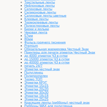
Текстильные ленты
Нейлоновые ленты
Сатиновые ленты
Силиконовые ленты
Сатиновые ленты цветные
Клеевые ленты
Термоклеевые ленты
Полиэстеровые ленты
Бирки и ярлыки
Чековая лента
57мм
80мм
Фольга горячего тиснения
Premium
Обязательная маркировка Честный Знак
Принтеры для печати этикеток Честный Знак
до 4000 этикеток ЧЗ в сутки
до 15000 этикеток ЧЗ в сутки
до 40000 этикеток ЧЗ в сутки
печать 24/7
Этикетки честный знак
Полуглянец
Полипропилен
Термо ТОП
Этикетки КРУГ
Этикетки 15х15
Этикетки 20х20
Этикетки 30х30
Этикетки 18х18
Этикетки 25х25
Красящие ленты (риббоны) честный знак
Риббоны WAX для полуглянца