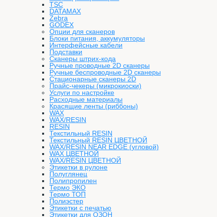
TSC
DATAMAX
Zebra
GODEX
Опции для сканеров
Блоки питания, аккумуляторы
Интерфейсные кабели
Подставки
Сканеры штрих-кода
Ручные проводные 2D сканеры
Ручные беспроводные 2D сканеры
Стационарные сканеры 2D
Прайс-чекеры (микрокиоски)
Услуги по настройке
Расходные материалы
Красящие ленты (риббоны)
WAX
WAX/RESIN
RESIN
Текстильный RESIN
Текстильный RESIN ЦВЕТНОЙ
WAX/RESIN NEAR EDGE (угловой)
WAX ЦВЕТНОЙ
WAX/RESIN ЦВЕТНОЙ
Этикетки в рулоне
Полуглянец
Полипропилен
Термо ЭКО
Термо ТОП
Полиэстер
Этикетки с печатью
Этикетки для ОЗОН