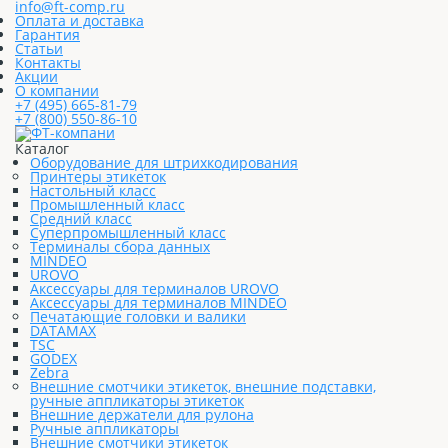
info@ft-comp.ru
Оплата и доставка
Гарантия
Статьи
Контакты
Акции
О компании
+7 (495) 665-81-79
+7 (800) 550-86-10
Каталог
Оборудование для штрихкодирования
Принтеры этикеток
Настольный класс
Промышленный класс
Средний класс
Суперпромышленный класс
Терминалы сбора данных
MINDEO
UROVO
Аксессуары для терминалов UROVO
Аксессуары для терминалов MINDEO
Печатающие головки и валики
DATAMAX
TSC
GODEX
Zebra
Внешние смотчики этикеток, внешние подставки,
ручные аппликаторы этикеток
Внешние держатели для рулона
Ручные аппликаторы
Внешние смотчики этикеток