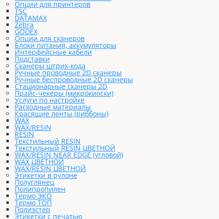
Опции для принтеров
TSC
DATAMAX
Zebra
GODEX
Опции для сканеров
Блоки питания, аккумуляторы
Интерфейсные кабели
Подставки
Сканеры штрих-кода
Ручные проводные 2D сканеры
Ручные беспроводные 2D сканеры
Стационарные сканеры 2D
Прайс-чекеры (микрокиоски)
Услуги по настройке
Расходные материалы
Красящие ленты (риббоны)
WAX
WAX/RESIN
RESIN
Текстильный RESIN
Текстильный RESIN ЦВЕТНОЙ
WAX/RESIN NEAR EDGE (угловой)
WAX ЦВЕТНОЙ
WAX/RESIN ЦВЕТНОЙ
Этикетки в рулоне
Полуглянец
Полипропилен
Термо ЭКО
Термо ТОП
Полиэстер
Этикетки с печатью