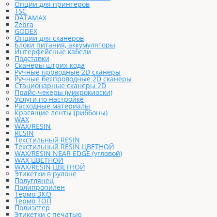
Опции для принтеров
TSC
DATAMAX
Zebra
GODEX
Опции для сканеров
Блоки питания, аккумуляторы
Интерфейсные кабели
Подставки
Сканеры штрих-кода
Ручные проводные 2D сканеры
Ручные беспроводные 2D сканеры
Стационарные сканеры 2D
Прайс-чекеры (микрокиоски)
Услуги по настройке
Расходные материалы
Красящие ленты (риббоны)
WAX
WAX/RESIN
RESIN
Текстильный RESIN
Текстильный RESIN ЦВЕТНОЙ
WAX/RESIN NEAR EDGE (угловой)
WAX ЦВЕТНОЙ
WAX/RESIN ЦВЕТНОЙ
Этикетки в рулоне
Полуглянец
Полипропилен
Термо ЭКО
Термо ТОП
Полиэстер
Этикетки с печатью