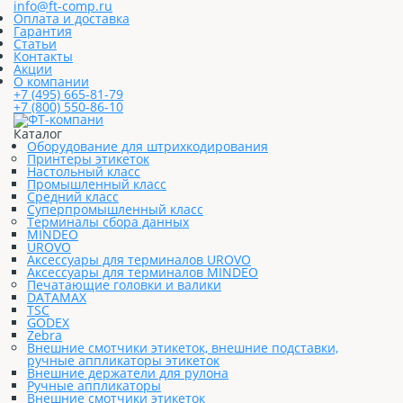
info@ft-comp.ru
Оплата и доставка
Гарантия
Статьи
Контакты
Акции
О компании
+7 (495) 665-81-79
+7 (800) 550-86-10
Каталог
Оборудование для штрихкодирования
Принтеры этикеток
Настольный класс
Промышленный класс
Средний класс
Суперпромышленный класс
Терминалы сбора данных
MINDEO
UROVO
Аксессуары для терминалов UROVO
Аксессуары для терминалов MINDEO
Печатающие головки и валики
DATAMAX
TSC
GODEX
Zebra
Внешние смотчики этикеток, внешние подставки,
ручные аппликаторы этикеток
Внешние держатели для рулона
Ручные аппликаторы
Внешние смотчики этикеток