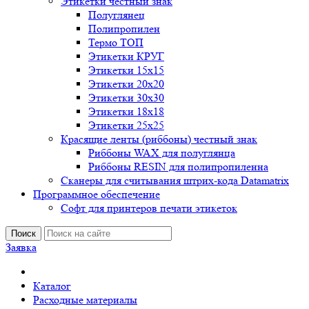
Этикетки честный знак
Полуглянец
Полипропилен
Термо ТОП
Этикетки КРУГ
Этикетки 15х15
Этикетки 20х20
Этикетки 30х30
Этикетки 18х18
Этикетки 25х25
Красящие ленты (риббоны) честный знак
Риббоны WAX для полуглянца
Риббоны RESIN для полипропиленна
Сканеры для считывания штрих-кода Datamatrix
Программное обеспечение
Софт для принтеров печати этикеток
Поиск
Заявка
Каталог
Расходные материалы