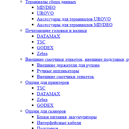
Терминалы сбора данных
MINDEO
UROVO
Аксессуары для терминалов UROVO
Аксессуары для терминалов MINDEO
Печатающие головки и валики
DATAMAX
TSC
GODEX
Zebra
Внешние смотчики этикеток, внешние подставки, 
Внешние держатели для рулона
Ручные аппликаторы
Внешние смотчики этикеток
Опции для принтеров
TSC
DATAMAX
Zebra
GODEX
Опции для сканеров
Блоки питания, аккумуляторы
Интерфейсные кабели
Подставки