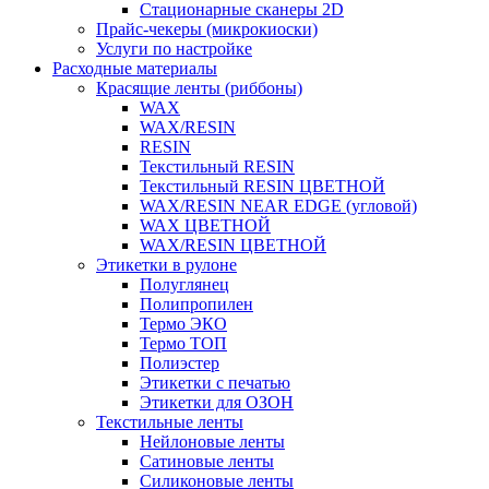
Стационарные сканеры 2D
Прайс-чекеры (микрокиоски)
Услуги по настройке
Расходные материалы
Красящие ленты (риббоны)
WAX
WAX/RESIN
RESIN
Текстильный RESIN
Текстильный RESIN ЦВЕТНОЙ
WAX/RESIN NEAR EDGE (угловой)
WAX ЦВЕТНОЙ
WAX/RESIN ЦВЕТНОЙ
Этикетки в рулоне
Полуглянец
Полипропилен
Термо ЭКО
Термо ТОП
Полиэстер
Этикетки с печатью
Этикетки для ОЗОН
Текстильные ленты
Нейлоновые ленты
Сатиновые ленты
Силиконовые ленты