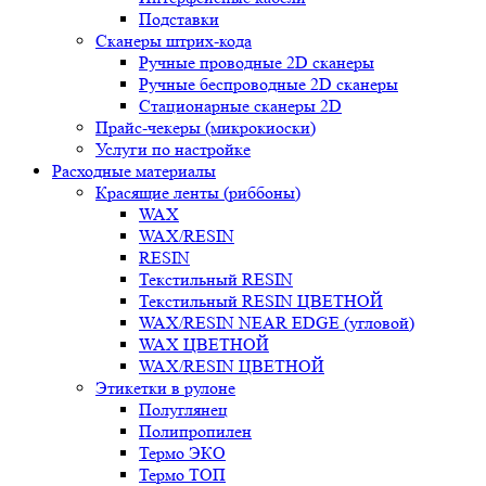
Подставки
Сканеры штрих-кода
Ручные проводные 2D сканеры
Ручные беспроводные 2D сканеры
Стационарные сканеры 2D
Прайс-чекеры (микрокиоски)
Услуги по настройке
Расходные материалы
Красящие ленты (риббоны)
WAX
WAX/RESIN
RESIN
Текстильный RESIN
Текстильный RESIN ЦВЕТНОЙ
WAX/RESIN NEAR EDGE (угловой)
WAX ЦВЕТНОЙ
WAX/RESIN ЦВЕТНОЙ
Этикетки в рулоне
Полуглянец
Полипропилен
Термо ЭКО
Термо ТОП