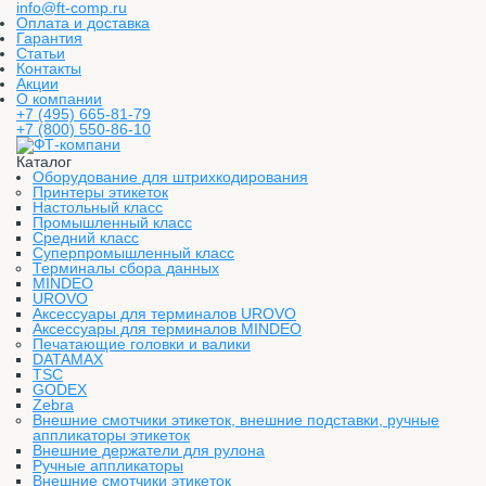
info@ft-comp.ru
Оплата и доставка
Гарантия
Статьи
Контакты
Акции
О компании
+7 (495) 665-81-79
+7 (800) 550-86-10
Каталог
Оборудование для штрихкодирования
Принтеры этикеток
Настольный класс
Промышленный класс
Средний класс
Суперпромышленный класс
Терминалы сбора данных
MINDEO
UROVO
Аксессуары для терминалов UROVO
Аксессуары для терминалов MINDEO
Печатающие головки и валики
DATAMAX
TSC
GODEX
Zebra
Внешние смотчики этикеток, внешние подставки, ручные
аппликаторы этикеток
Внешние держатели для рулона
Ручные аппликаторы
Внешние смотчики этикеток