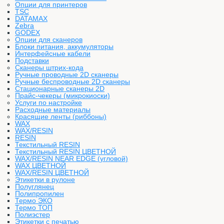
Опции для принтеров
TSC
DATAMAX
Zebra
GODEX
Опции для сканеров
Блоки питания, аккумуляторы
Интерфейсные кабели
Подставки
Сканеры штрих-кода
Ручные проводные 2D сканеры
Ручные беспроводные 2D сканеры
Стационарные сканеры 2D
Прайс-чекеры (микрокиоски)
Услуги по настройке
Расходные материалы
Красящие ленты (риббоны)
WAX
WAX/RESIN
RESIN
Текстильный RESIN
Текстильный RESIN ЦВЕТНОЙ
WAX/RESIN NEAR EDGE (угловой)
WAX ЦВЕТНОЙ
WAX/RESIN ЦВЕТНОЙ
Этикетки в рулоне
Полуглянец
Полипропилен
Термо ЭКО
Термо ТОП
Полиэстер
Этикетки с печатью