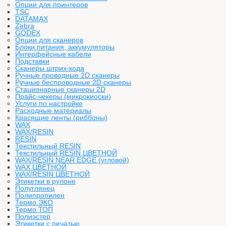
Опции для принтеров
TSC
DATAMAX
Zebra
GODEX
Опции для сканеров
Блоки питания, аккумуляторы
Интерфейсные кабели
Подставки
Сканеры штрих-кода
Ручные проводные 2D сканеры
Ручные беспроводные 2D сканеры
Стационарные сканеры 2D
Прайс-чекеры (микрокиоски)
Услуги по настройке
Расходные материалы
Красящие ленты (риббоны)
WAX
WAX/RESIN
RESIN
Текстильный RESIN
Текстильный RESIN ЦВЕТНОЙ
WAX/RESIN NEAR EDGE (угловой)
WAX ЦВЕТНОЙ
WAX/RESIN ЦВЕТНОЙ
Этикетки в рулоне
Полуглянец
Полипропилен
Термо ЭКО
Термо ТОП
Полиэстер
Этикетки с печатью