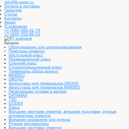
info@ft-comp.ru
Оплата и доставка
Гарантия
Статьи
Контакты
Акции
О компании
+7 (495) 665-81-79
+7 (800) 550-86-10
Каталог
Оборудование для штрихкодирования
Принтеры этикеток
Настольный класс
Промышленный класс
Средний класс
Суперпромышленный класс
Терминалы сбора данных
MINDEO
UROVO
Аксессуары для терминалов UROVO
Аксессуары для терминалов MINDEO
Печатающие головки и валики
DATAMAX
TSC
GODEX
Zebra
Внешние смотчики этикеток, внешние подставки, ручные
аппликаторы этикеток
Внешние держатели для рулона
Ручные аппликаторы
Внешние смотчики этикеток