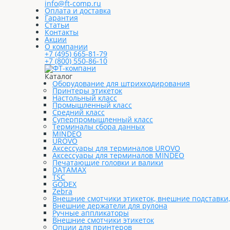
info@ft-comp.ru
Оплата и доставка
Гарантия
Статьи
Контакты
Акции
О компании
+7 (495) 665-81-79
+7 (800) 550-86-10
Каталог
Оборудование для штрихкодирования
Принтеры этикеток
Настольный класс
Промышленный класс
Средний класс
Суперпромышленный класс
Терминалы сбора данных
MINDEO
UROVO
Аксессуары для терминалов UROVO
Аксессуары для терминалов MINDEO
Печатающие головки и валики
DATAMAX
TSC
GODEX
Zebra
Внешние смотчики этикеток, внешние подставки
Внешние держатели для рулона
Ручные аппликаторы
Внешние смотчики этикеток
Опции для принтеров