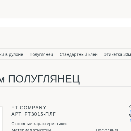
ки в рулоне
Полуглянец
Стандартный клей
Этикетка 30
5мм ПОЛУГЛЯНЕЦ
К
FT COMPANY
АРТ.
FT3015-ПЛГ
В
Основные характеристики:
Материал этикетки
Полуглянец