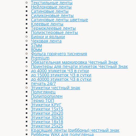
Текстильные ленты
Нейлоновые ленты
Сатиновые ленты
Силиконовые ленты
Сатиновые ленты цветные
Клеевые ленты
Термоклеевые ленты
Полиэстеровые ленты
Бирки и ярлыки
Чековая лента
57мм
80мм
Фольга горячего тиснения
Premium
Обязательная маркировка Честный Знак
Принтеры для печати этикеток Честный Знак
до 4000 этикеток ЧЗ в сутки
до 15000 этикеток ЧЗ в сутки
до 40000 этикеток ЧЗ в сутки
печать 24/7
Этикетки честный знак
Полуглянец
Полипропилен
Термо ТОП
Этикетки КРУГ
Этикетки 15х15
Этикетки 20х20
Этикетки 30х30
Этикетки 18х18
Этикетки 25х25
Красящие ленты (риббоны) честный знак
Риббоны WAX для полуглянца