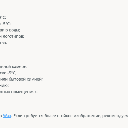
0°С;
 -5°С;
твию воды;
и логотипов;
тва.
льной камере;
же -5°С;
 или бытовой химией;
нию;
лажных помещениях.
па
Wax
. Если требуется более стойкое изображение, рекомендуе