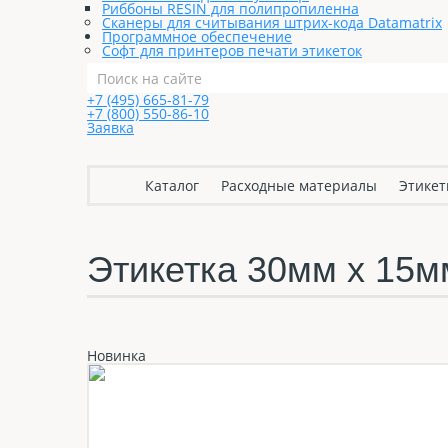
Риббоны RESIN для полипропиленна
Сканеры для считывания штрих-кода Datamatrix
Программное обеспечение
Софт для принтеров печати этикеток
+7 (495) 665-81-79
+7 (800) 550-86-10
Заявка
Каталог
Расходные материалы
Этикет
Этикетка 30мм х 1
Новинка