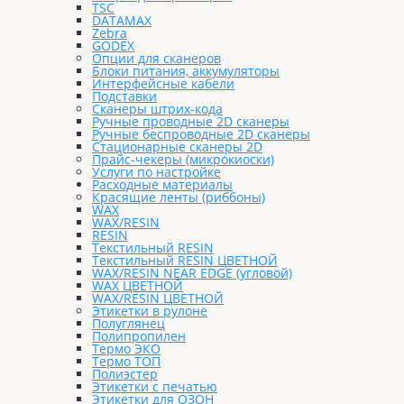
TSC
DATAMAX
Zebra
GODEX
Опции для сканеров
Блоки питания, аккумуляторы
Интерфейсные кабели
Подставки
Сканеры штрих-кода
Ручные проводные 2D сканеры
Ручные беспроводные 2D сканеры
Стационарные сканеры 2D
Прайс-чекеры (микрокиоски)
Услуги по настройке
Расходные материалы
Красящие ленты (риббоны)
WAX
WAX/RESIN
RESIN
Текстильный RESIN
Текстильный RESIN ЦВЕТНОЙ
WAX/RESIN NEAR EDGE (угловой)
WAX ЦВЕТНОЙ
WAX/RESIN ЦВЕТНОЙ
Этикетки в рулоне
Полуглянец
Полипропилен
Термо ЭКО
Термо ТОП
Полиэстер
Этикетки с печатью
Этикетки для ОЗОН