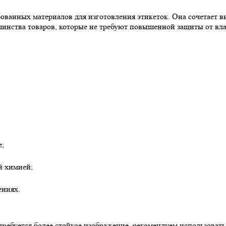
ованных материалов для изготовления этикеток. Она сочетает в
шинства товаров, которые не требуют повышенной защиты от вл
е;
й химией;
ениях.
 требуется более стойкое изображение, рекомендуем использоват