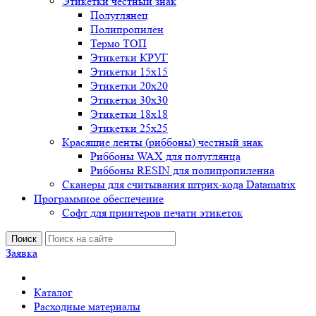
Этикетки честный знак
Полуглянец
Полипропилен
Термо ТОП
Этикетки КРУГ
Этикетки 15х15
Этикетки 20х20
Этикетки 30х30
Этикетки 18х18
Этикетки 25х25
Красящие ленты (риббоны) честный знак
Риббоны WAX для полуглянца
Риббоны RESIN для полипропиленна
Сканеры для считывания штрих-кода Datamatrix
Программное обеспечение
Софт для принтеров печати этикеток
Поиск
Заявка
Каталог
Расходные материалы