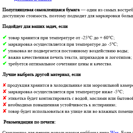
Полуглянцевая самоклеящаяся бумага
— один из самых востреб
доступную стоимость, поэтому подходит для маркировки боль
Подойдет для ваших задач, если
✔
товар хранится при температуре от -25°С до + 60°С;
✔
маркировка осуществляется при температуре до -5°С;
✔
упаковка не подвергается постоянному воздействию воды;
✔
важна качественная печать текста, штрихкодов и логотипов;
✔
требуется оптимальное сочетание цены и качества.
Лучше выбрать другой материал, если
✘
продукция хранится в холодильнике или морозильной камер
✘
маркировка осуществляется при температуре ниже -5°С;
✘
этикетка будет контактировать с водой, маслами или бытово
✘
необходима повышенная устойчивость к истиранию;
✘
товар будет использоваться на улице или во влажных помещ
Рекомендации по печати:
Стандартно для печати используются риббоны типа
Wax
. Если