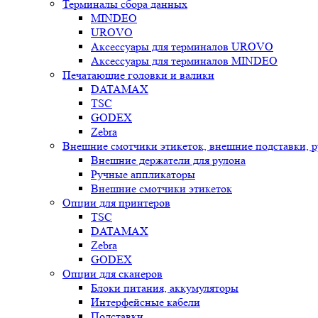
Терминалы сбора данных
MINDEO
UROVO
Аксессуары для терминалов UROVO
Аксессуары для терминалов MINDEO
Печатающие головки и валики
DATAMAX
TSC
GODEX
Zebra
Внешние смотчики этикеток, внешние подставки, 
Внешние держатели для рулона
Ручные аппликаторы
Внешние смотчики этикеток
Опции для принтеров
TSC
DATAMAX
Zebra
GODEX
Опции для сканеров
Блоки питания, аккумуляторы
Интерфейсные кабели
Подставки