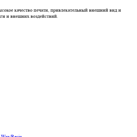
ысокое качество печати, привлекательный внешний вид и
аги и внешних воздействий.
ь
Wax/Resin
.