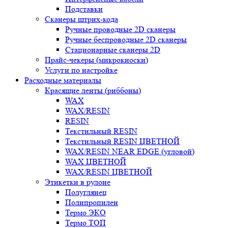
Подставки
Сканеры штрих-кода
Ручные проводные 2D сканеры
Ручные беспроводные 2D сканеры
Стационарные сканеры 2D
Прайс-чекеры (микрокиоски)
Услуги по настройке
Расходные материалы
Красящие ленты (риббоны)
WAX
WAX/RESIN
RESIN
Текстильный RESIN
Текстильный RESIN ЦВЕТНОЙ
WAX/RESIN NEAR EDGE (угловой)
WAX ЦВЕТНОЙ
WAX/RESIN ЦВЕТНОЙ
Этикетки в рулоне
Полуглянец
Полипропилен
Термо ЭКО
Термо ТОП