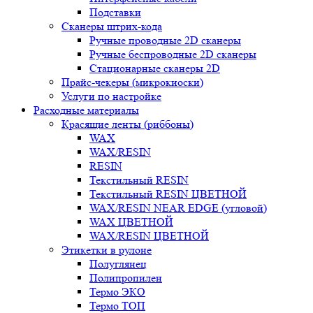
Подставки
Сканеры штрих-кода
Ручные проводные 2D сканеры
Ручные беспроводные 2D сканеры
Стационарные сканеры 2D
Прайс-чекеры (микрокиоски)
Услуги по настройке
Расходные материалы
Красящие ленты (риббоны)
WAX
WAX/RESIN
RESIN
Текстильный RESIN
Текстильный RESIN ЦВЕТНОЙ
WAX/RESIN NEAR EDGE (угловой)
WAX ЦВЕТНОЙ
WAX/RESIN ЦВЕТНОЙ
Этикетки в рулоне
Полуглянец
Полипропилен
Термо ЭКО
Термо ТОП