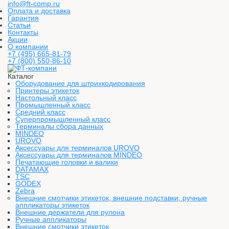
info@ft-comp.ru
Оплата и доставка
Гарантия
Статьи
Контакты
Акции
О компании
+7 (495) 665-81-79
+7 (800) 550-86-10
Каталог
Оборудование для штрихкодирования
Принтеры этикеток
Настольный класс
Промышленный класс
Средний класс
Суперпромышленный класс
Терминалы сбора данных
MINDEO
UROVO
Аксессуары для терминалов UROVO
Аксессуары для терминалов MINDEO
Печатающие головки и валики
DATAMAX
TSC
GODEX
Zebra
Внешние смотчики этикеток, внешние подставки, ручные
аппликаторы этикеток
Внешние держатели для рулона
Ручные аппликаторы
Внешние смотчики этикеток