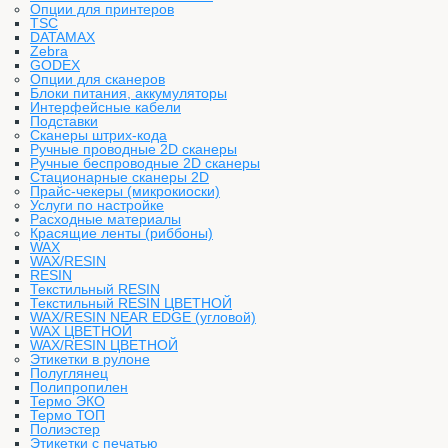
Опции для принтеров
TSC
DATAMAX
Zebra
GODEX
Опции для сканеров
Блоки питания, аккумуляторы
Интерфейсные кабели
Подставки
Сканеры штрих-кода
Ручные проводные 2D сканеры
Ручные беспроводные 2D сканеры
Стационарные сканеры 2D
Прайс-чекеры (микрокиоски)
Услуги по настройке
Расходные материалы
Красящие ленты (риббоны)
WAX
WAX/RESIN
RESIN
Текстильный RESIN
Текстильный RESIN ЦВЕТНОЙ
WAX/RESIN NEAR EDGE (угловой)
WAX ЦВЕТНОЙ
WAX/RESIN ЦВЕТНОЙ
Этикетки в рулоне
Полуглянец
Полипропилен
Термо ЭКО
Термо ТОП
Полиэстер
Этикетки с печатью