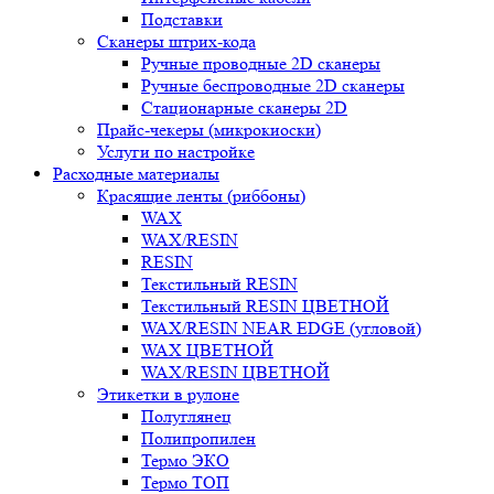
Подставки
Сканеры штрих-кода
Ручные проводные 2D сканеры
Ручные беспроводные 2D сканеры
Стационарные сканеры 2D
Прайс-чекеры (микрокиоски)
Услуги по настройке
Расходные материалы
Красящие ленты (риббоны)
WAX
WAX/RESIN
RESIN
Текстильный RESIN
Текстильный RESIN ЦВЕТНОЙ
WAX/RESIN NEAR EDGE (угловой)
WAX ЦВЕТНОЙ
WAX/RESIN ЦВЕТНОЙ
Этикетки в рулоне
Полуглянец
Полипропилен
Термо ЭКО
Термо ТОП