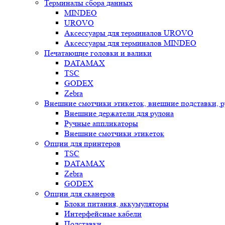
Терминалы сбора данных
MINDEO
UROVO
Аксессуары для терминалов UROVO
Аксессуары для терминалов MINDEO
Печатающие головки и валики
DATAMAX
TSC
GODEX
Zebra
Внешние смотчики этикеток, внешние подставки, 
Внешние держатели для рулона
Ручные аппликаторы
Внешние смотчики этикеток
Опции для принтеров
TSC
DATAMAX
Zebra
GODEX
Опции для сканеров
Блоки питания, аккумуляторы
Интерфейсные кабели
Подставки