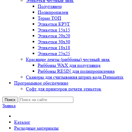
Этикетки честный знак
Полуглянец
Полипропилен
Термо ТОП
Этикетки КРУГ
Этикетки 15х15
Этикетки 20х20
Этикетки 30х30
Этикетки 18х18
Этикетки 25х25
Красящие ленты (риббоны) честный знак
Риббоны WAX для полуглянца
Риббоны RESIN для полипропиленна
Сканеры для считывания штрих-кода Datamatrix
Программное обеспечение
Софт для принтеров печати этикеток
Поиск
Заявка
Каталог
Расходные материалы