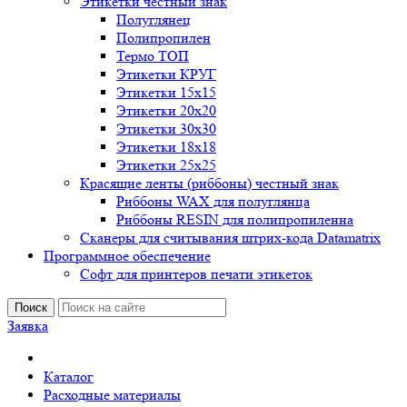
Этикетки честный знак
Полуглянец
Полипропилен
Термо ТОП
Этикетки КРУГ
Этикетки 15х15
Этикетки 20х20
Этикетки 30х30
Этикетки 18х18
Этикетки 25х25
Красящие ленты (риббоны) честный знак
Риббоны WAX для полуглянца
Риббоны RESIN для полипропиленна
Сканеры для считывания штрих-кода Datamatrix
Программное обеспечение
Софт для принтеров печати этикеток
Поиск
Заявка
Каталог
Расходные материалы