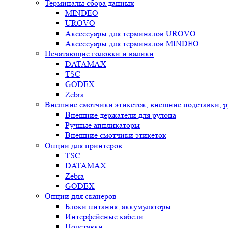
Терминалы сбора данных
MINDEO
UROVO
Аксессуары для терминалов UROVO
Аксессуары для терминалов MINDEO
Печатающие головки и валики
DATAMAX
TSC
GODEX
Zebra
Внешние смотчики этикеток, внешние подставки, 
Внешние держатели для рулона
Ручные аппликаторы
Внешние смотчики этикеток
Опции для принтеров
TSC
DATAMAX
Zebra
GODEX
Опции для сканеров
Блоки питания, аккумуляторы
Интерфейсные кабели
Подставки