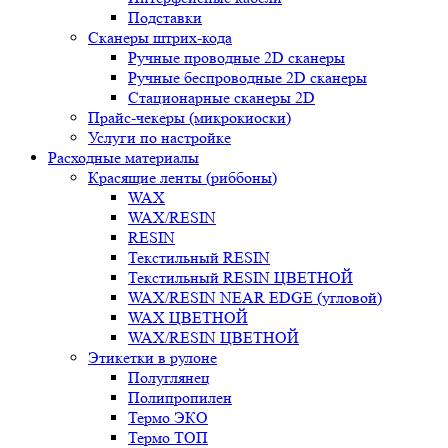
Подставки
Сканеры штрих-кода
Ручные проводные 2D сканеры
Ручные беспроводные 2D сканеры
Стационарные сканеры 2D
Прайс-чекеры (микрокиоски)
Услуги по настройке
Расходные материалы
Красящие ленты (риббоны)
WAX
WAX/RESIN
RESIN
Текстильный RESIN
Текстильный RESIN ЦВЕТНОЙ
WAX/RESIN NEAR EDGE (угловой)
WAX ЦВЕТНОЙ
WAX/RESIN ЦВЕТНОЙ
Этикетки в рулоне
Полуглянец
Полипропилен
Термо ЭКО
Термо ТОП