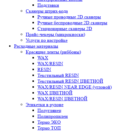
Подставки
Сканеры штрих-кода
Ручные проводные 2D сканеры
Ручные беспроводные 2D сканеры
Стационарные сканеры 2D
Прайс-чекеры (микрокиоски)
Услуги по настройке
Расходные материалы
Красящие ленты (риббоны)
WAX
WAX/RESIN
RESIN
Текстильный RESIN
Текстильный RESIN ЦВЕТНОЙ
WAX/RESIN NEAR EDGE (угловой)
WAX ЦВЕТНОЙ
WAX/RESIN ЦВЕТНОЙ
Этикетки в рулоне
Полуглянец
Полипропилен
Термо ЭКО
Термо ТОП