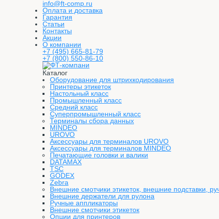
info@ft-comp.ru
Оплата и доставка
Гарантия
Статьи
Контакты
Акции
О компании
+7 (495) 665-81-79
+7 (800) 550-86-10
Каталог
Оборудование для штрихкодирования
Принтеры этикеток
Настольный класс
Промышленный класс
Средний класс
Суперпромышленный класс
Терминалы сбора данных
MINDEO
UROVO
Аксессуары для терминалов UROVO
Аксессуары для терминалов MINDEO
Печатающие головки и валики
DATAMAX
TSC
GODEX
Zebra
Внешние смотчики этикеток, внешние подставки, ру
Внешние держатели для рулона
Ручные аппликаторы
Внешние смотчики этикеток
Опции для принтеров