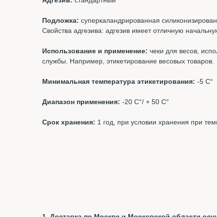
Адгезив:
стандартный
Подложка:
суперкаландрированная силиконизирован
Свойства адгезива: адгезив имеет отличную начальн
Использование и применение:
чеки для весов, испо
службы. Например, этикетирование весовых товаров.
Минимальная температура этикетирования:
-5 С°
Диапазон применения:
-20 С°/ + 50 С°
Срок хранения:
1 год, при условии хранения при те
1. Доставка по Москве и Московской области осущ