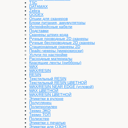
TSC
DATAMAX
Zebra
GODEX
Опции для сканеров
Блоки питания, аккумуляторы
Интерфейсные кабели
Подставки
Сканеры штрих-кода
Ручные проводные 2D сканеры
Ручные беспроводные 2D сканеры
Стационарные сканеры 2D
Прайс-чекеры (микрокиоски)
Услуги по настройке
Расходные материалы
Красящие ленты (риббоны)
WAX
WAX/RESIN
RESIN
Текстильный RESIN
Текстильный RESIN ЦВЕТНОЙ
WAX/RESIN NEAR EDGE (угловой)
WAX ЦВЕТНОЙ
WAX/RESIN ЦВЕТНОЙ
Этикетки в рулоне
Полуглянец
Полипропилен
Термо ЭКО
Термо ТОП
Полиэстер
Этикетки с печатью
Этикетки для ОЗОН