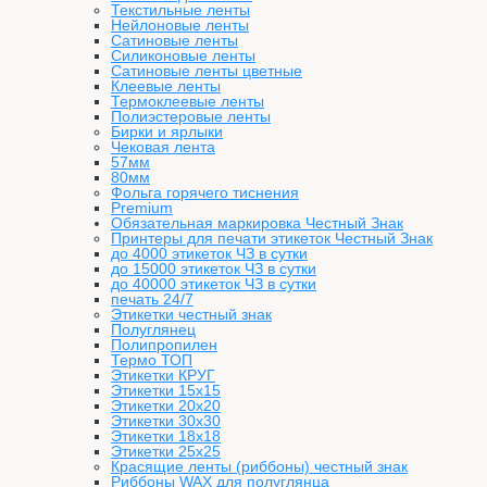
Текстильные ленты
Нейлоновые ленты
Сатиновые ленты
Силиконовые ленты
Сатиновые ленты цветные
Клеевые ленты
Термоклеевые ленты
Полиэстеровые ленты
Бирки и ярлыки
Чековая лента
57мм
80мм
Фольга горячего тиснения
Premium
Обязательная маркировка Честный Знак
Принтеры для печати этикеток Честный Знак
до 4000 этикеток ЧЗ в сутки
до 15000 этикеток ЧЗ в сутки
до 40000 этикеток ЧЗ в сутки
печать 24/7
Этикетки честный знак
Полуглянец
Полипропилен
Термо ТОП
Этикетки КРУГ
Этикетки 15х15
Этикетки 20х20
Этикетки 30х30
Этикетки 18х18
Этикетки 25х25
Красящие ленты (риббоны) честный знак
Риббоны WAX для полуглянца