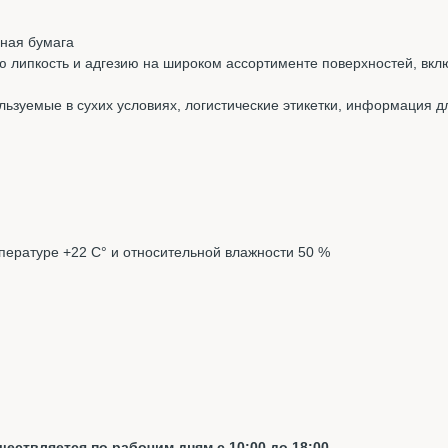
ная бумага
ую липкость и адгезию на широком ассортименте поверхностей, вкл
льзуемые в сухих условиях, логистические этикетки, информация для
мпературе +22 С° и относительной влажности 50 %
ествляется по рабочим дням с 10:00 до 18:00.