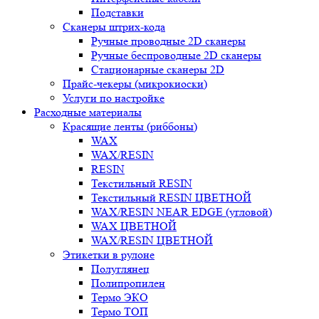
Подставки
Сканеры штрих-кода
Ручные проводные 2D сканеры
Ручные беспроводные 2D сканеры
Стационарные сканеры 2D
Прайс-чекеры (микрокиоски)
Услуги по настройке
Расходные материалы
Красящие ленты (риббоны)
WAX
WAX/RESIN
RESIN
Текстильный RESIN
Текстильный RESIN ЦВЕТНОЙ
WAX/RESIN NEAR EDGE (угловой)
WAX ЦВЕТНОЙ
WAX/RESIN ЦВЕТНОЙ
Этикетки в рулоне
Полуглянец
Полипропилен
Термо ЭКО
Термо ТОП