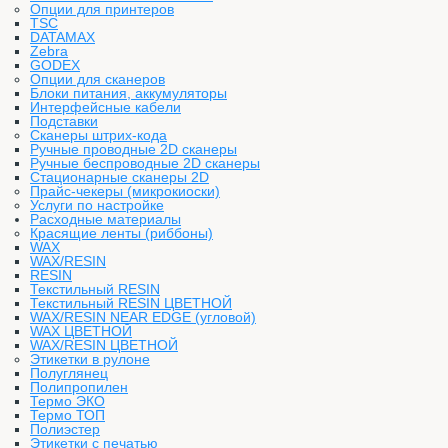
Опции для принтеров
TSC
DATAMAX
Zebra
GODEX
Опции для сканеров
Блоки питания, аккумуляторы
Интерфейсные кабели
Подставки
Сканеры штрих-кода
Ручные проводные 2D сканеры
Ручные беспроводные 2D сканеры
Стационарные сканеры 2D
Прайс-чекеры (микрокиоски)
Услуги по настройке
Расходные материалы
Красящие ленты (риббоны)
WAX
WAX/RESIN
RESIN
Текстильный RESIN
Текстильный RESIN ЦВЕТНОЙ
WAX/RESIN NEAR EDGE (угловой)
WAX ЦВЕТНОЙ
WAX/RESIN ЦВЕТНОЙ
Этикетки в рулоне
Полуглянец
Полипропилен
Термо ЭКО
Термо ТОП
Полиэстер
Этикетки с печатью