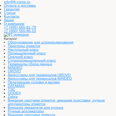
info@ft-comp.ru
Оплата и доставка
Гарантия
Статьи
Контакты
Акции
О компании
+7 (495) 665-81-79
+7 (800) 550-86-10
Каталог
Оборудование для штрихкодирования
Принтеры этикеток
Настольный класс
Промышленный класс
Средний класс
Суперпромышленный класс
Терминалы сбора данных
MINDEO
UROVO
Аксессуары для терминалов UROVO
Аксессуары для терминалов MINDEO
Печатающие головки и валики
DATAMAX
TSC
GODEX
Zebra
Внешние смотчики этикеток, внешние подставки, ручные
аппликаторы этикеток
Внешние держатели для рулона
Ручные аппликаторы
Внешние смотчики этикеток