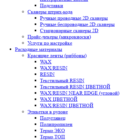
Подставки
Сканеры штрих-кода
Ручные проводные 2D сканеры
Ручные беспроводные 2D сканеры
Стационарные сканеры 2D
Прайс-чекеры (микрокиоски)
Услуги по настройке
Расходные материалы
Красящие ленты (риббоны)
WAX
WAX/RESIN
RESIN
Текстильный RESIN
Текстильный RESIN ЦВЕТНОЙ
WAX/RESIN NEAR EDGE (угловой)
WAX ЦВЕТНОЙ
WAX/RESIN ЦВЕТНОЙ
Этикетки в рулоне
Полуглянец
Полипропилен
Термо ЭКО
Термо ТОП