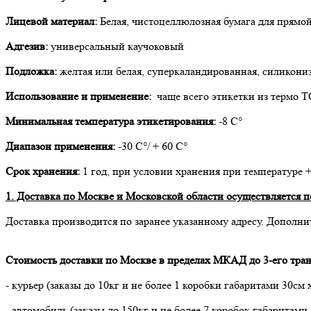
Лицевой материал:
Белая, чистоцеллюлозная бумага для прямо
Адгезив:
универсальный каучоковый
Подложка:
желтая или белая, суперкаландированная, силикони
Использование и применение:
чаще всего этикетки из термо 
Минимальная температура этикетирования:
-8 С°
Диапазон применения:
-30 С°/ + 60 С°
Срок хранения:
1 год, при условии хранения при температуре 
1. Доставка по Москве и Московской области осуществляется по
Доставка производится по заранее указанному адресу. Дополни
Стоимость доставки по Москве в пределах МКАД до 3-его тран
- курьер (заказы до 10кг и не более 1 коробки габаритами 30см 
- автомобиль (заказы до 150кг и не более 7 коробок габаритами