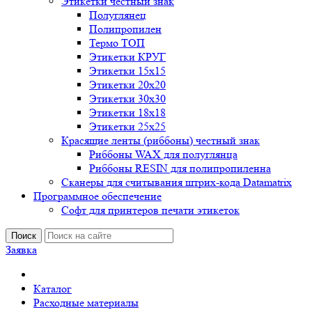
Этикетки честный знак
Полуглянец
Полипропилен
Термо ТОП
Этикетки КРУГ
Этикетки 15х15
Этикетки 20х20
Этикетки 30х30
Этикетки 18х18
Этикетки 25х25
Красящие ленты (риббоны) честный знак
Риббоны WAX для полуглянца
Риббоны RESIN для полипропиленна
Сканеры для считывания штрих-кода Datamatrix
Программное обеспечение
Софт для принтеров печати этикеток
Поиск
Заявка
Каталог
Расходные материалы