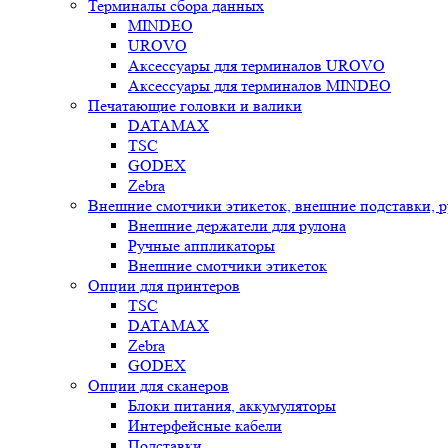
Терминалы сбора данных
MINDEO
UROVO
Аксессуары для терминалов UROVO
Аксессуары для терминалов MINDEO
Печатающие головки и валики
DATAMAX
TSC
GODEX
Zebra
Внешние смотчики этикеток, внешние подставки, 
Внешние держатели для рулона
Ручные аппликаторы
Внешние смотчики этикеток
Опции для принтеров
TSC
DATAMAX
Zebra
GODEX
Опции для сканеров
Блоки питания, аккумуляторы
Интерфейсные кабели
Подставки