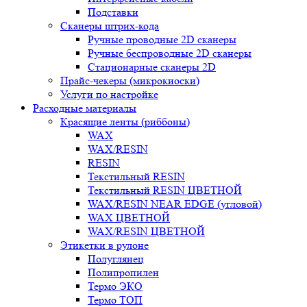
Подставки
Сканеры штрих-кода
Ручные проводные 2D сканеры
Ручные беспроводные 2D сканеры
Стационарные сканеры 2D
Прайс-чекеры (микрокиоски)
Услуги по настройке
Расходные материалы
Красящие ленты (риббоны)
WAX
WAX/RESIN
RESIN
Текстильный RESIN
Текстильный RESIN ЦВЕТНОЙ
WAX/RESIN NEAR EDGE (угловой)
WAX ЦВЕТНОЙ
WAX/RESIN ЦВЕТНОЙ
Этикетки в рулоне
Полуглянец
Полипропилен
Термо ЭКО
Термо ТОП